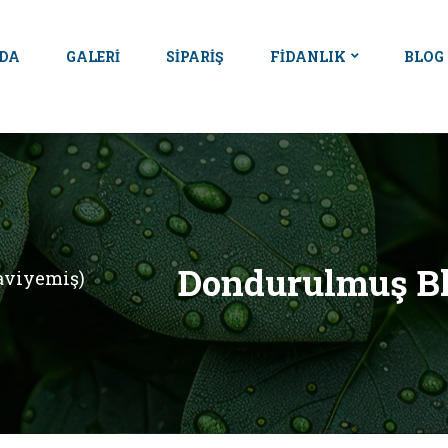
DA
GALERI
SIPARIŞ
FİDANLIK
BLOG
Dondurulmuş Bl
aviyemiş)