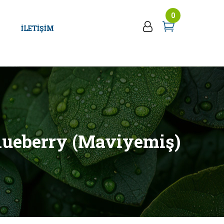
0
İLETIŞIM
ueberry (Maviyemiş)