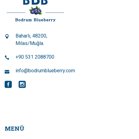
Baharlı, 48200,
Milas/Muğla.
+90 531 2088700
info@bodrumblueberry.com
MENÜ