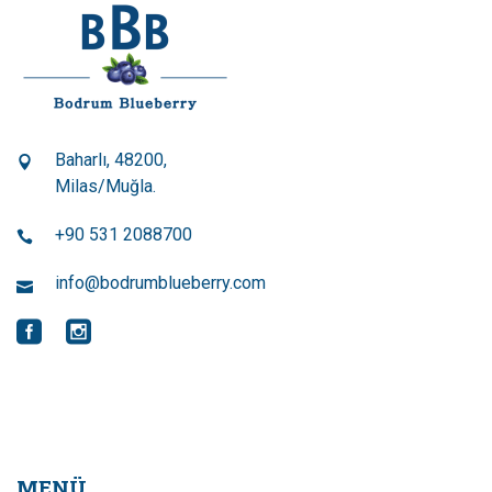
Baharlı, 48200,
Milas/Muğla.
+90 531 2088700
info@bodrumblueberry.com
MENÜ