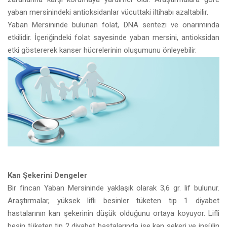
yaban mersinindeki antioksidanlar vücuttaki iltihabı azaltabilir.
Yaban Mersininde bulunan folat, DNA sentezi ve onarımında
etkilidir. İçeriğindeki folat sayesinde yaban mersini, antioksidan
etki göstererek kanser hücrelerinin oluşumunu önleyebilir.
Kan Şekerini Dengeler
Bir fincan Yaban Mersininde yaklaşık olarak 3,6 gr. lif bulunur.
Araştırmalar, yüksek lifli besinler tüketen tip 1 diyabet
hastalarının kan şekerinin düşük olduğunu ortaya koyuyor. Lifli
besin tüketen tip 2 diyabet hastalarında ise kan şekeri ve insülin