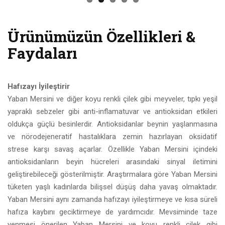
Ürünümüzün Özellikleri &
Faydaları
Hafızayı İyileştirir
Yaban Mersini ve diğer koyu renkli çilek gibi meyveler, tıpkı yeşil
yapraklı sebzeler gibi anti-inflamatuvar ve antioksidan etkileri
oldukça güçlü besinlerdir. Antioksidanlar beynin yaşlanmasına
ve nörodejeneratif hastalıklara zemin hazırlayan oksidatif
strese karşı savaş açarlar. Özellikle Yaban Mersini içindeki
antioksidanların beyin hücreleri arasındaki sinyal iletimini
geliştirebileceği gösterilmiştir. Araştırmalara göre Yaban Mersini
tüketen yaşlı kadınlarda bilişsel düşüş daha yavaş olmaktadır.
Yaban Mersini aynı zamanda hafızayı iyileştirmeye ve kısa süreli
hafıza kaybını geciktirmeye de yardımcıdır. Mevsiminde taze
yenmesi önerilen Yaban Mersini ve koyu renkli çilek gibi